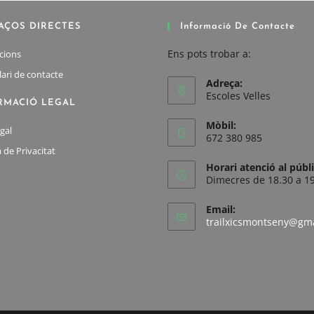
AÇOS DIRECTES
Informació De Contacte
Ens pots trobar a:
pcions
ari de contacte
Adreça:
Escoles Velles
RMACIÓ LEGAL
Mòbil:
gal
672 380 985
a de Privacitat
Horari atenció al públ
Dimecres de 18.30 a 1
Email:
trailxicsmontseny@gm