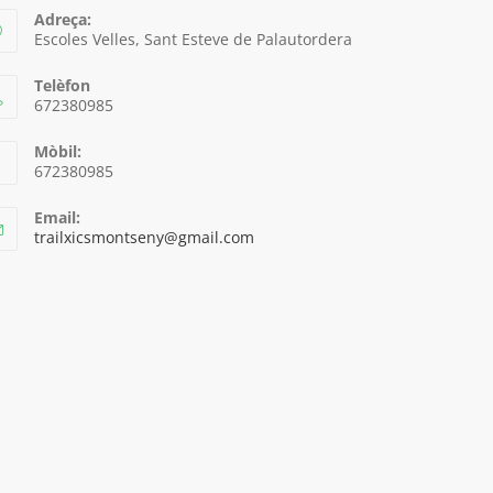
Adreça:
Escoles Velles, Sant Esteve de Palautordera
Telèfon
672380985
Mòbil:
672380985
Email:
trailxicsmontseny@gmail.com