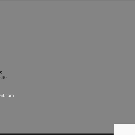
ic
9.30
ail.com