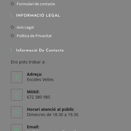
Formulari de contacte
INFORMACIÓ LEGAL
Avís Legal
Política de Privacitat
Informació De Contacte
Ens pots trobar a:
Adreça:
Escoles Velles
Mòbil:
672 380 985
Horari atenció al públic
Dimecres de 18.30 a 19.30
Email: