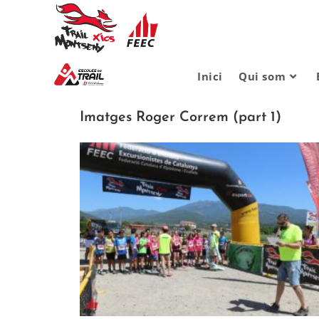
Inici
Qui som
Imatges Roger Correm (part 1)