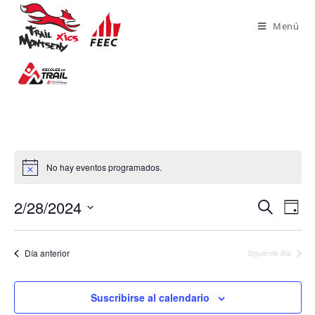
Saltar
al
Menú
contenido
No hay eventos programados.
2/28/2024
N
N
B
D
u
a
a
S
í
s
v
a
e
v
c
Día anterior
Siguiente día
e
l
e
a
g
e
r
g
a
c
Suscribirse al calendario
a
c
c