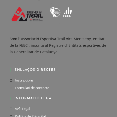
i
o
s
t
a
s
Som l’ Associació Esportiva Trail xics Montseny, entitat
d
de la FEEC , inscrita al Registre d’ Entitats esportives de
e
la Generalitat de Catalunya.
E
v
e
ENLLAÇOS DIRECTES
n
Se
Inscripcions
t
abre
Se
Formulari de contacte
o
en
abre
s
INFORMACIÓ LEGAL
una
en
nueva
una
Se
Avís Legal
pestaña
nueva
abre
Se
Política de Privacitat