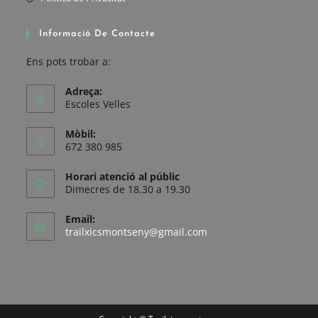
pestaña
en
abre
una
en
Informació De Contacte
nueva
una
Ens pots trobar a:
pestaña
nueva
pestaña
Adreça:
Escoles Velles
Mòbil:
672 380 985
Horari atenció al públic
Dimecres de 18.30 a 19.30
Email:
Se
trailxicsmontseny@gmail.com
abre
en
tu
aplicación